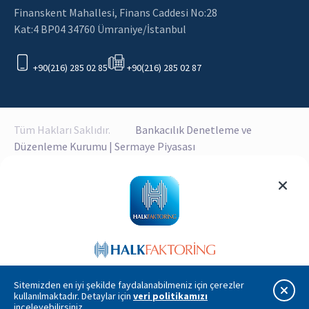
Finanskent Mahallesi, Finans Caddesi No:28
Kat:4 BP04 34760 Ümraniye/İstanbul
+90(216) 285 02 85
+90(216) 285 02 87
Tüm Hakları Saklıdır.
Bankacılık Denetleme ve
Düzenleme Kurumu
|
Sermaye Piyasası
Kurulu
|
Finansal Kurumlar Birliği
|
Çerez Politikası
|
KVKK
İşlemlerinizi takip etmek için uygulamayı indirin!
Sitemizden en iyi şekilde faydalanabilmeniz için çerezler
kullanılmaktadır. Detaylar için
veri politikamızı
inceleyebilirsiniz.